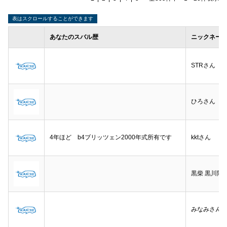
あなたのスバル歴
ニックネー
STRさん
ひろさん
4年ほど b4ブリッツェン2000年式所有です
kktさん
黒柴 黒川隊
みなみさん