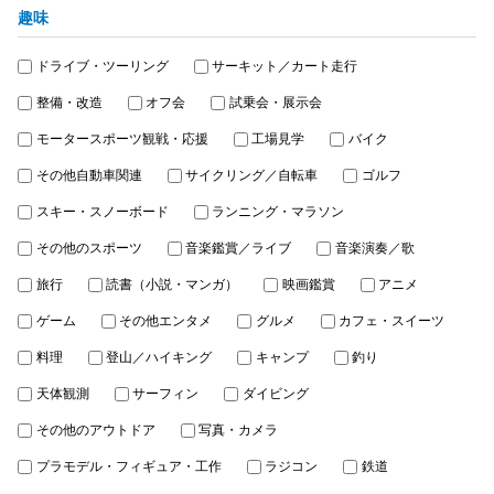
趣味
ドライブ・ツーリング
サーキット／カート走行
整備・改造
オフ会
試乗会・展示会
モータースポーツ観戦・応援
工場見学
バイク
その他自動車関連
サイクリング／自転車
ゴルフ
スキー・スノーボード
ランニング・マラソン
その他のスポーツ
音楽鑑賞／ライブ
音楽演奏／歌
旅行
読書（小説・マンガ）
映画鑑賞
アニメ
ゲーム
その他エンタメ
グルメ
カフェ・スイーツ
料理
登山／ハイキング
キャンプ
釣り
天体観測
サーフィン
ダイビング
その他のアウトドア
写真・カメラ
プラモデル・フィギュア・工作
ラジコン
鉄道