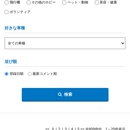
飛行機
その他のホビー
ペット・動物
美容・健康
ボランティア
好きな車種
並び順
登録日順
最新コメント順
検索
<<
1
|
2
|
3
|
4
|
5
>>
全809件中 1～20件表示