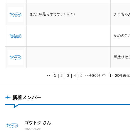
まだ1年足らずです( 〃▽〃)
チロちゃん
かめのこさ
黒塗りセダ
<<
1
|
2
|
3
|
4
|
5
>>
全809件中 1～20件表示
新着メンバー
ゴウトク さん
2023.09.21