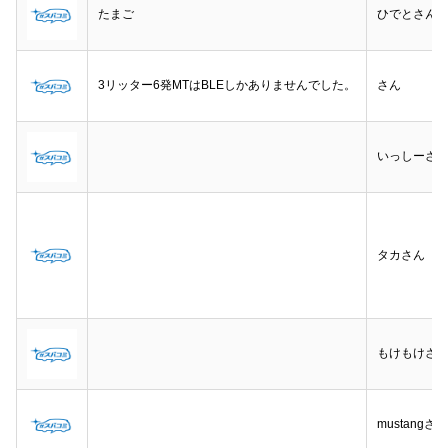
たまご
ひでとさん
3リッター6発MTはBLEしかありませんでした。
さん
いっしーさ
タカさん
もけもけさ
mustangさん