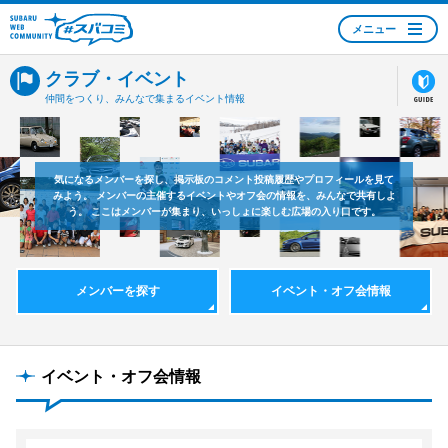
メニュー
SUBARU WEB
クラブ・イベント
COMMUNITY #スバコ
ミ
仲間をつくり、みんなで集まるイベント情報
気になるメンバーを探し、掲示板のコメント投稿履歴やプロフィールを見て
みよう。
メンバーの主催するイベントやオフ会の情報を、みんなで共有しよ
う。
ここはメンバーが集まり、いっしょに楽しむ広場の入り口です。
メンバーを探す
イベント・オフ会情報
イベント・オフ会情報