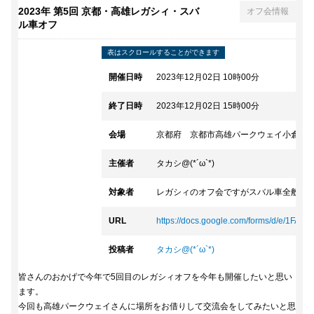
2023年 第5回 京都・高雄レガシィ・スバ
オフ会情報
ル車オフ
開催日時
2023年12月02日 10時00分
終了日時
2023年12月02日 15時00分
会場
京都府 京都市高雄パークウェイ小倉山
主催者
タカシ@(*´ω`*)
対象者
レガシィのオフ会ですがスバル車全般OK
URL
https://docs.google.com/forms/d/e/1FAIpQ.
投稿者
タカシ@(*´ω`*)
皆さんのおかげで今年で5回目のレガシィオフを今年も開催したいと思い
ます。
今回も高雄パークウェイさんに場所をお借りして交流会をしてみたいと思