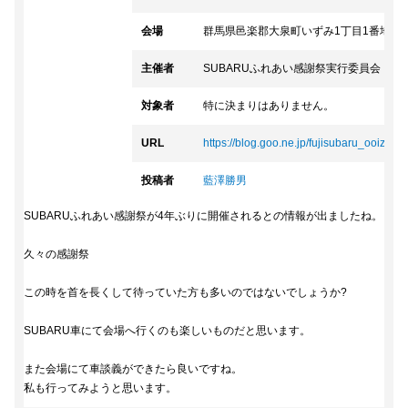
会場
群馬県邑楽郡大泉町いずみ1丁目1番地1
主催者
SUBARUふれあい感謝祭実行委員会
対象者
特に決まりはありません。
URL
https://blog.goo.ne.jp/fujisubaru_ooizum..
投稿者
藍澤勝男
SUBARUふれあい感謝祭が4年ぶりに開催されるとの情報が出ましたね。
久々の感謝祭
この時を首を長くして待っていた方も多いのではないでしょうか?
SUBARU車にて会場へ行くのも楽しいものだと思います。
また会場にて車談義ができたら良いですね。
私も行ってみようと思います。