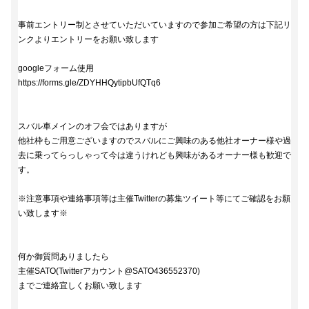
事前エントリー制とさせていただいていますので参加ご希望の方は下記リ
ンクよりエントリーをお願い致します
googleフォーム使用
https://forms.gle/ZDYHHQytipbUfQTq6
スバル車メインのオフ会ではありますが
他社枠もご用意ございますのでスバルにご興味のある他社オーナー様や過
去に乗ってらっしゃって今は違うけれども興味があるオーナー様も歓迎で
す。
※注意事項や連絡事項等は主催Twitterの募集ツイート等にてご確認をお願
い致します※
何か御質問ありましたら
主催SATO(Twitterアカウント@SATO436552370)
までご連絡宜しくお願い致します