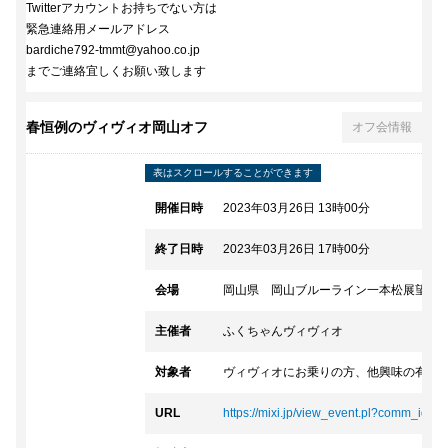
Twitterアカウントお持ちでない方は
緊急連絡用メールアドレス
bardiche792-tmmt@yahoo.co.jp
までご連絡宜しくお願い致します
春恒例のヴィヴィオ岡山オフ
オフ会情報
開催日時
2023年03月26日 13時00分
終了日時
2023年03月26日 17時00分
会場
岡山県 岡山ブルーライン一本松展望園
主催者
ふくちゃんヴィヴィオ
対象者
ヴィヴィオにお乗りの方、他興味の有る
URL
https://mixi.jp/view_event.pl?comm_id=25.