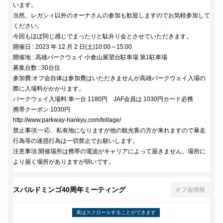
います。
当然、レガシィ以外のオーナさんの参加も歓迎しますのでお気軽参加して
ください。
今回もほぼ同じ感じでまったりと駄弁り会とさせていただきます。
開催日 : 2023 年 12 月 2 日(土)10:00～15:00
開催地 : 高雄パークウェイ 小倉山展望台駐車場 第1駐車場
募集台数 : 30台位
参加費:オフ会自体は参加費はいただきませんが高雄パークウェイ入場の
際に入場料がかかります。
パークウェイ入場料:車一台 1180円 JAF会員は 1030円カード必携
携帯クーポン 1030円
http://www.parkway-hankyu.com/tollage/
禁止事項:一応、私有地になりますが他の観光客の方が来れますので暴走
行為等の迷惑行為は一切禁止でお願いします。
注意事項:開催場所は携帯の電波がキャリアによって届きません。場所に
より届く場所がありますが弱いです。
スバルドミンゴ40周年ミーティング
オフ会情報