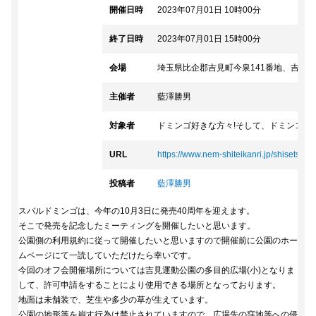
開催日時
2023年07月01日 10時00分
終了日時
2023年07月01日 15時00分
会場
埼玉県比企郡吉見町今泉141番地、吉見
主催者
藍澤勝男
対象者
ドミンゴ好きな方々!そして、ドミンゴに
URL
https://www.nem-shiteikanri.jp/shisetsu/...
投稿者
藍澤勝男
スバルドミンゴは、今年の10月3日に発売40周年を迎えます。
そこで発売を記念したミーティングを開催したいと思います。
公園側の利用規約に従って開催したいと思いますので開催前に公園のホー
ムページにて一読していただけたら幸いです。
今回のオフ会開催場所については吉見運動公園の多目的広場(小)となりま
して、許可申請をすることにより使用できる場所となっております。
地面は未舗装で、芝生や多少の草が生えています。
公園の地形等を崩す行為は禁止されていますので、広場先の窪地等への侵