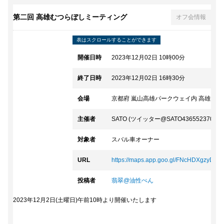
第二回 高雄むつらぼしミーティング
オフ会情報
開催日時
2023年12月02日 10時00分
終了日時
2023年12月02日 16時30分
会場
京都府 嵐山高雄パークウェイ内 高雄大駐
主催者
SATO (ツイッター@SATO436552370)
対象者
スバル車オーナー
URL
https://maps.app.goo.gl/FNcHDXgzyDaTPi
投稿者
翡翠@油性ぺん
2023年12月2日(土曜日)午前10時より開催いたします