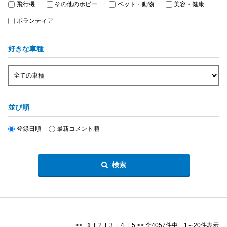
飛行機
その他のホビー
ペット・動物
美容・健康
ボランティア
好きな車種
並び順
登録日順
最新コメント順
検索
<<
1
|
2
|
3
|
4
|
5
>>
全4057件中 1～20件表示