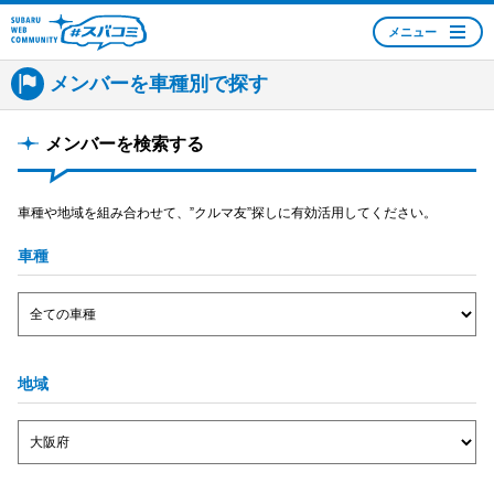
メニュー
SUBARU WEB
メンバーを車種別で探す
COMMUNITY #スバコ
ミ
メンバーを検索する
車種や地域を組み合わせて、”クルマ友”探しに有効活用してください。
車種
地域