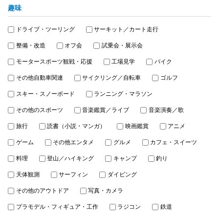
趣味
ドライブ・ツーリング
サーキット／カート走行
整備・改造
オフ会
試乗会・展示会
モータースポーツ観戦・応援
工場見学
バイク
その他自動車関連
サイクリング／自転車
ゴルフ
スキー・スノーボード
ランニング・マラソン
その他のスポーツ
音楽鑑賞／ライブ
音楽演奏／歌
旅行
読書（小説・マンガ）
映画鑑賞
アニメ
ゲーム
その他エンタメ
グルメ
カフェ・スイーツ
料理
登山／ハイキング
キャンプ
釣り
天体観測
サーフィン
ダイビング
その他のアウトドア
写真・カメラ
プラモデル・フィギュア・工作
ラジコン
鉄道