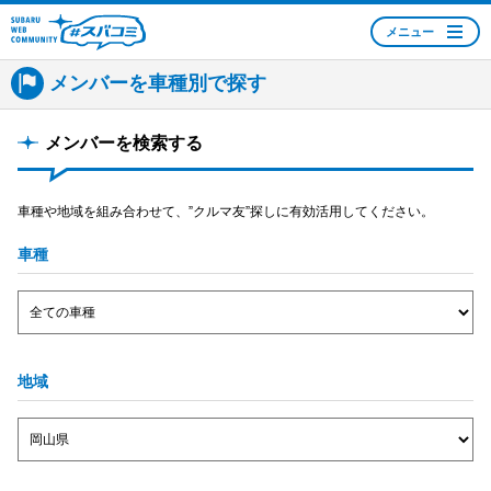
メニュー
SUBARU WEB
メンバーを車種別で探す
COMMUNITY #スバコ
ミ
メンバーを検索する
車種や地域を組み合わせて、”クルマ友”探しに有効活用してください。
車種
地域