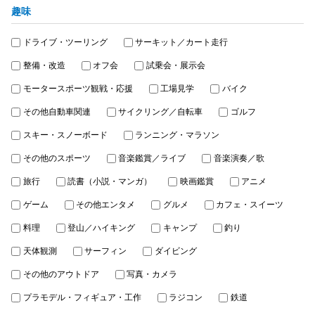
趣味
ドライブ・ツーリング
サーキット／カート走行
整備・改造
オフ会
試乗会・展示会
モータースポーツ観戦・応援
工場見学
バイク
その他自動車関連
サイクリング／自転車
ゴルフ
スキー・スノーボード
ランニング・マラソン
その他のスポーツ
音楽鑑賞／ライブ
音楽演奏／歌
旅行
読書（小説・マンガ）
映画鑑賞
アニメ
ゲーム
その他エンタメ
グルメ
カフェ・スイーツ
料理
登山／ハイキング
キャンプ
釣り
天体観測
サーフィン
ダイビング
その他のアウトドア
写真・カメラ
プラモデル・フィギュア・工作
ラジコン
鉄道