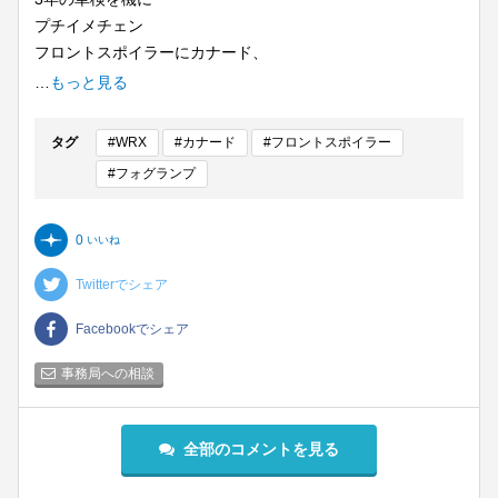
プチイメチェン
フロントスポイラーにカナード、
社外品フォグランプキット(純正LEDライナー流用)
…
もっと見る
デイライトキット
タグ
#WRX
#カナード
#フロントスポイラー
#フォグランプ
0
いいね
Twitterでシェア
Facebookでシェア
事務局への相談
全部のコメントを見る