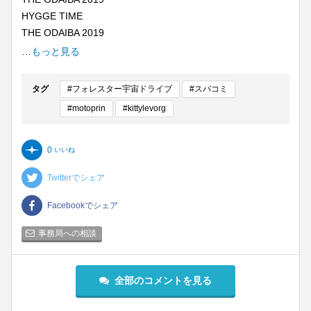
HYGGE TIME
THE ODAIBA 2019
moto with kamiusagi Rope
…
もっと見る
今日 2019年8月29日木曜日
やっと猛暑がおさまり…と
タグ
#フォレスター宇宙ドライブ
#スバコミ
思っていましたが…
#motoprin
#kittylevorg
なんと夏が戻ってきましたね
残り数日となった
お台場で開催されている
0
いいね
ワンガン夏祭り に来ています
Twitterでシェア
今日は 空いていますね
夏休みのとある1日
Facebookでシェア
宇宙人と出会ったロペとアキラ先輩
宇宙人は住む星が広すぎるから
事務局への相談
地球人とシェアできないかなと
地球を訪れたようです
全部のコメントを見る
そこでロペとアキラ先輩は
惑星を見に行くために