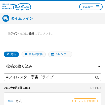
メニュー
SUBARU WEB
COMMUNITY #スバコ
タイムライン
ミ
ログイン
または
登録
してコメント...
更新
最新の投稿
カレンダー
2019年9月3日 03:11
ID : 7412
さん
フレンド申請