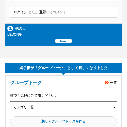
お台場の発車基地に向かいました
そこで moto と出会いました!
ログイン
または
登録
してコメント...
生憎 時間的に アキラ先輩 は
お昼ご飯中だったようで
他の人
ロペさんとのTWO-SHOTだけに(涙)
LEVORG
#プリンとの思い出 #HYGGETIME
More
#フォレスター宇宙ドライブ
#THEODAIBA2019
#スバルで愉しむ
#SUBARUロペとアキラ先輩のフォレスター宇宙ドライブ #ス
掲示板が「グループトーク」として新しくなりました
バコミ #スバル #sgt #SUBARU #PRIN #プリン散歩 #プリン
#subarulovespets #subie #LEVORG #RealSportsTourer #SU
メンバーを探す
グループトーク
一覧
BARUlevorgProudEditionPureredcolorEyesightVersion3 #株
グループトークを見る
式会社SUBARU #motoprinLEVORG #リアルスポーツツアラ
誰でも気軽にご参加ください。
ー #アイドリングストップ #赤備えLEVORG #車線逸脱抑制
タイムラインを見る
車線中央維持レーンキープアシスト #1リッターあたり25km
走行
by motoprin
新しくグループトークを作る