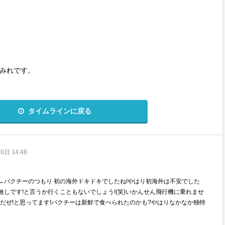
すみれです。
ーナショナルサーキットで行われたSGT 第4戦のお話をしてくれ
タイムラインに戻る
以外のタイでの話(略してタイバナ!)をしようと思います*·˚ ༘♡
0日 14:48
ポートをとり、意気揚々とタイへ〜!
←パクチーのつもり 初の海外ドキドキでしたね!やはり初海外は不安でした
しです!と言うか行くこともないでしょう!(笑)いかんせん飛行機に乗れませ
したんです。
つだぜ!と思ってます!パクチーは新鮮で食べられたのかも?やはりなかなか独特
の皮問題は沢ちゃんと全く同じタイプだったので、ひっそり喜んでおります
れからも攻めの海外旅行をお楽しみ下さい!