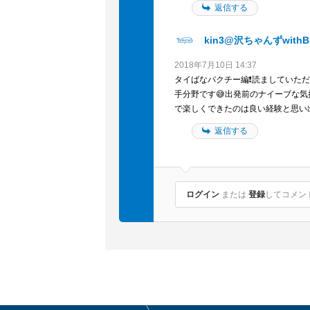
皆様はお好きでしょうか……!
返信する
あの香草……!
そう、パクチー!
kin3@沢ちゃんずwithB
2018年7月10日 14:37
『シャケの皮食べる・食べない
タイばなパクチー編❗読ましていただ
『エビフライの尻尾食べる・食
手分野です😅出発前のナイーブな
で楽しくできたのは良い経験と思い
この2つと同じくらい議題とな
返信する
私はこの議論に参加すらできな
(ちなみに私はシャケ皮も尻尾
自分の立ち位置を知る日が、
ログイン
または
登録
してコメント.
タイで訪れました〜!!
それはタイに到着した6月29
食事に行ったお店で、緑の葉が
初めて見るその葉がパクチーだ
んが見守る中、私の初パクチー
恐る恐る香りを確認し、口へ…