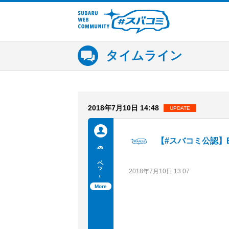
SUBARU WEB COMMUNITY #ス
バコミ
タイムライン
2018年7月10日 14:48
UPDATE
【#スバコミ公認】B
メンバーを探す
他の人
ペット・動物
ループトークを見る
2018年7月10日 13:07
More
タイムラインを見る