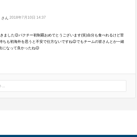
2018年7月10日 14:37
さん
』
きました😉パクチー初制覇おめでとうございます(笑)自分も食べれるけど苦
べない』
気持ちも初海外を思うと不安で仕方ないですね😉でもチームの皆さんとか一緒
出になって良かったね😉
るパクチー好き嫌い問題。今までパクチーを食べる機会がなかった
かったのです。
も食べない派です)
..
日、夜のことです。
添えられたお食事が運ばれて来ました。
と知り食べたことがないと告げると、まおちとコントローラーさ
体験が始まりました。
…。