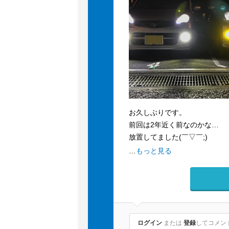
お久しぶりです。
前回は2年近く前なのかな…
放置してました(￣▽￣;)
月日は流れて
…
もっと見る
ステラ二台体制となっておりま
これからもよろしくお願いします(*
ログイン
または
登録
してコメント.