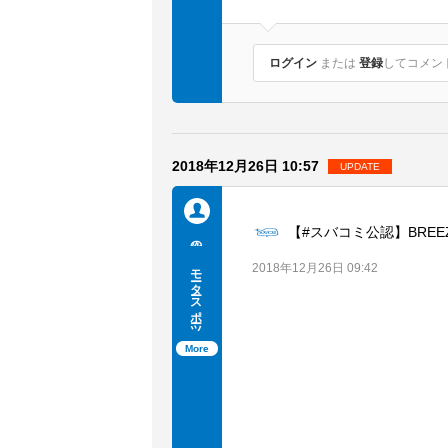
ログイン
または
登録
してコメント.
2018年12月26日 10:57
UPDATE
【#スバコミ公認】BREE
メンバーを探す
他の人
モータースポーツ観戦・応援
2018年12月26日 09:42
ループトークを見る
タイムラインを見る
More