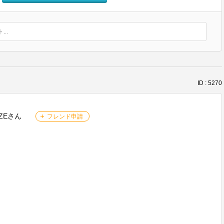
..
ID : 5270
ZEさん
フレンド申請