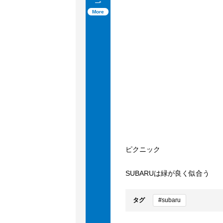
タイムラインを見る
More
ピクニック
SUBARUは緑が良く似合う
タグ
#subaru