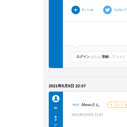
0
Twitte
いいね
ログイン
または
登録
してコメント.
2021年5月9日 22:07
Mesoさん
フレン
メンバーを探す
他の人
キャンプ
2021年5月9日 22:07
ループトークを見る