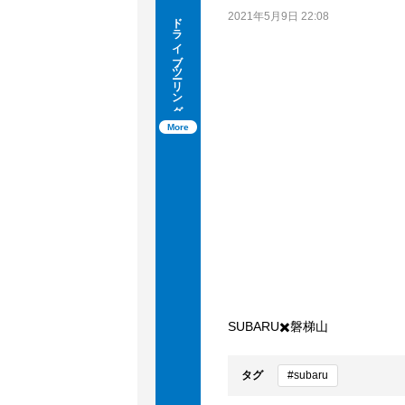
ドライブ・ツーリング
2021年5月9日 22:08
ループトークを見る
タイムラインを見る
More
SUBARU✖️磐梯山
タグ
#subaru