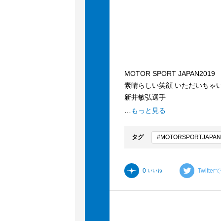
MOTOR SPORT JAPAN2019
素晴らしい笑顔 いただいちゃい
新井敏弘選手
山内英輝選手
…
もっと見る
池島美紅選手
by motoprin
タグ
#MOTORSPORTJAPAN
0
Twitte
いいね