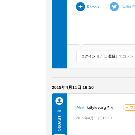
0
Twitte
いいね
ログイン
または
登録
してコメント.
2019年4月11日 16:50
kittylevorgさん
フ
メンバーを探す
他の人
LEVORG
2019年4月11日 16:50
ループトークを見る