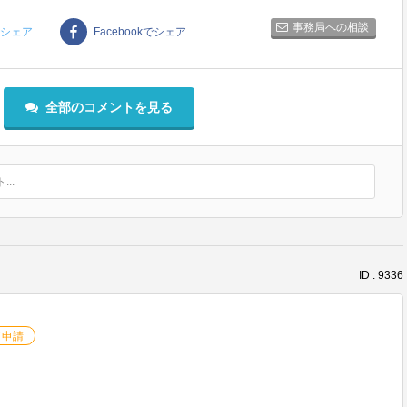
事務局への相談
rでシェア
Facebookでシェア
全部のコメントを見る
..
ID : 9336
ド申請