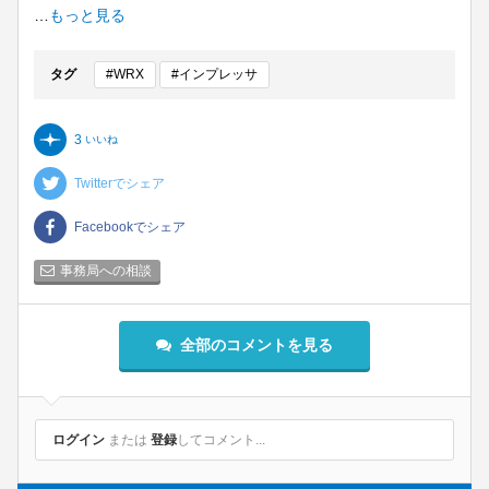
なと思いました。来年暖かくなるまでにできるところまで治
…
もっと見る
して、今まで以上に愉しく走れるクルマにしたいです。
タグ
#WRX
#インプレッサ
3
いいね
Twitterでシェア
Facebookでシェア
事務局への相談
全部のコメントを見る
ログイン
または
登録
してコメント...