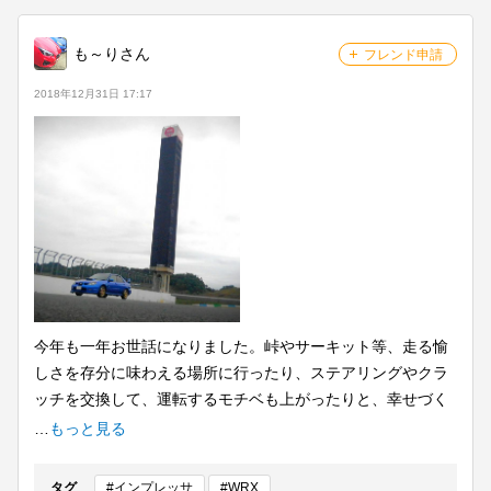
メンバーを探す
も～りさん
フレンド申請
グループトークを見る
2018年12月31日 17:17
タイムラインを見る
今年も一年お世話になりました。峠やサーキット等、走る愉
しさを存分に味わえる場所に行ったり、ステアリングやクラ
ッチを交換して、運転するモチベも上がったりと、幸せづく
しの一年でした。来年は、もっともっとクルマの世界にのめ
…
もっと見る
り込みたいです。来年もよろしくお願い致します!
タグ
#インプレッサ
#WRX