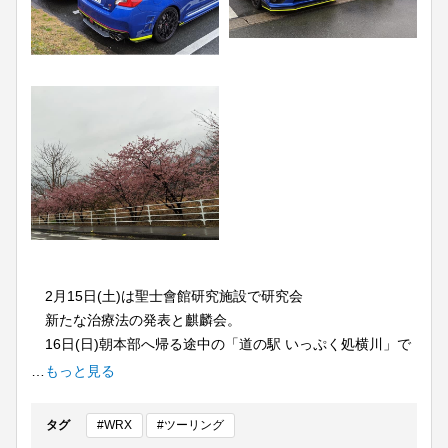
2月15日(土)は聖士會館研究施設で研究会
新たな治療法の発表と麒麟会。
16日(日)朝本部へ帰る途中の「道の駅 いっぷく処横川」で
食材の仕入れ。WRXは其の駐車場にて。
…
もっと見る
道中“河津桜”が綺麗だった。
15日は本部で重症患者を診療してから研究施設には少し遅
タグ
#WRX
#ツーリング
めの出発。遅出の会員達3台のWRXで研究施設に向かった。