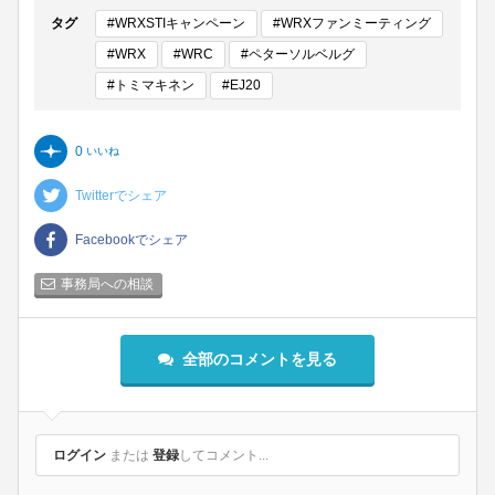
タグ
#WRXSTIキャンペーン
#WRXファンミーティング
#WRX
#WRC
#ペターソルベルグ
#トミマキネン
#EJ20
0
いいね
Twitterでシェア
Facebookでシェア
事務局への相談
全部のコメントを見る
ログイン
または
登録
してコメント...