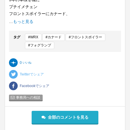
プチイメチェン
フロントスポイラーにカナード、
社外品フォグランプキット(純正LEDライナー流用)
…
もっと見る
デイライトキット
タグ
#WRX
#カナード
#フロントスポイラー
#フォグランプ
0
いいね
Twitterでシェア
Facebookでシェア
事務局への相談
全部のコメントを見る