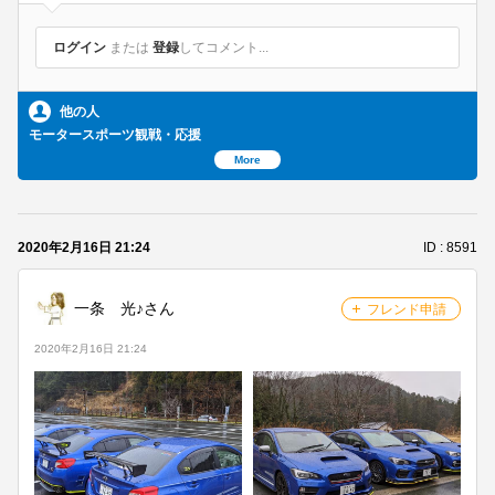
ログイン
または
登録
してコメント...
他の人
モータースポーツ観戦・応援
More
2020年2月16日 21:24
ID : 8591
メンバーを探す
一条 光♪さん
フレンド申請
グループトークを見る
2020年2月16日 21:24
タイムラインを見る