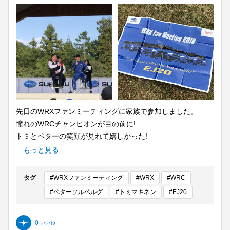
先日のWRXファンミーティングに家族で参加しました。
憧れのWRCチャンピオンが目の前に!
トミとペターの笑顔が見れて嬉しかった!
芝生の上のイベントだったのでレジャーシートが嬉しかった
…
もっと見る
です。
SUBARU愛が更に深まるドライブとなりました。
タグ
#WRXファンミーティング
#WRX
#WRC
#ペターソルベルグ
#トミマキネン
#EJ20
0
いいね