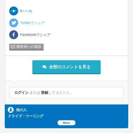
今回のWRXの峠仕様は目茶快適に高速道路もワインディング
0
いいね
道路も走行した。発動機の吹き上がりも空力も足回り調整も
思い通りだった♩
Twitterでシェア
Facebookでシェア
事務局への相談
全部のコメントを見る
ログイン
または
登録
してコメント...
他の人
ドライブ・ツーリング
More