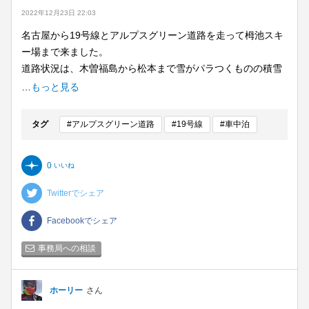
2022年12月23日 22:03
名古屋から19号線とアルプスグリーン道路を走って栂池スキ
ー場まで来ました。
道路状況は、木曽福島から松本まで雪がパラつくものの積雪
は無く濡れている程度でした。途中の道の駅 「今井恵みの
…
もっと見る
里」で車中泊していると2センチ程度積もりましたが道路上に
は積雪ありませんでし、松本から大町までは路面も乾燥して
タグ
#アルプスグリーン道路
#19号線
#車中泊
ました。白馬村に入ってようやく路面に積雪が1センチ程度あ
りました。大雪警報って何処って言いたくなるような状況で
0
いいね
した。
とはいえ凍結路面もありそうなので慎重に運転してきまし
Twitterでシェア
た。
今日からスキー場でリゾートバイトの寮生活となります。休
Facebookでシェア
日は近場のスキー場に遠征してスキーで滑りまくります。
事務局への相談
ホーリー
さん